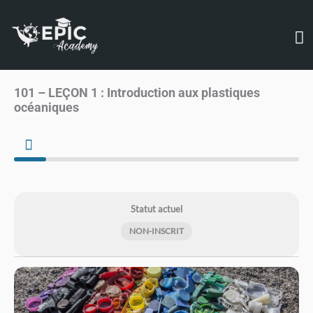
Aller
M
au
contenu
pr
101 – LEÇON 1 : Introduction aux plastiques
océaniques
Statut actuel
NON-INSCRIT