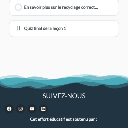
En savoir plus sur le recyclage correct…
Quiz final de la leçon 1
SUIVEZ-NOUS
F
I
Y
L
a
n
o
i
c
s
u
n
Cet effort éducatif est soutenu par :
e
t
t
k
b
a
u
e