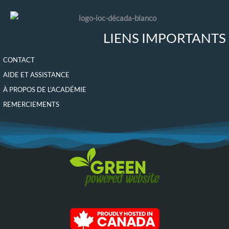
o
g
b
d
o
r
e
i
k
a
n
m
LIENS IMPORTANTS
CONTACT
AIDE ET ASSISTANCE
À PROPOS DE L'ACADÉMIE
REMERCIEMENTS