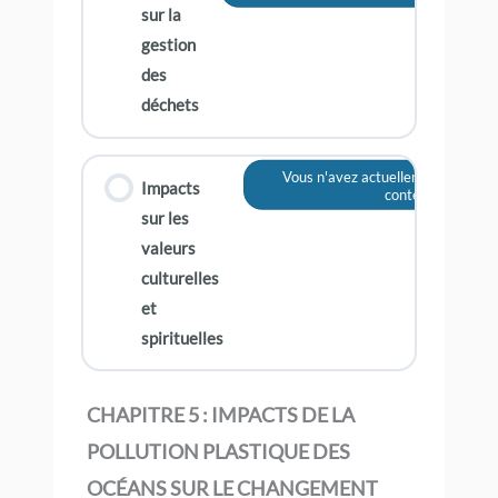
sur la
gestion
des
déchets
Vous n'avez actuellement pas acc
Impacts
contenu
sur les
valeurs
culturelles
et
spirituelles
CHAPITRE 5 : IMPACTS DE LA
POLLUTION PLASTIQUE DES
OCÉANS SUR LE CHANGEMENT