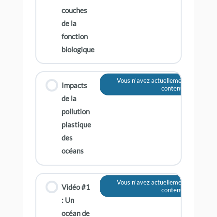
couches
de la
fonction
biologique
Vous n'avez actuellement pas accès 
Impacts
contenu
de la
pollution
plastique
des
océans
Vous n'avez actuellement pas accès 
Vidéo #1
contenu
: Un
océan de