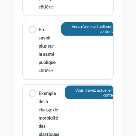
côtière
Vous n'avez actuellement pas accès 
En
contenu
savoir
plus sur
la santé
publique
côtière
Vous n'avez actuellement pas accè
Exemple
contenu
de la
charge de
morbidité
des
plastiques