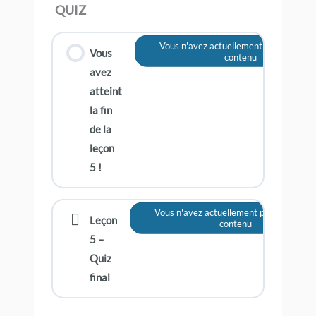
QUIZ
Vous n'avez actuellement pas accès à 
Vous
contenu
avez
atteint
la fin
de la
leçon
5 !
Vous n'avez actuellement pas accès à c
Leçon
contenu
5 –
Quiz
final