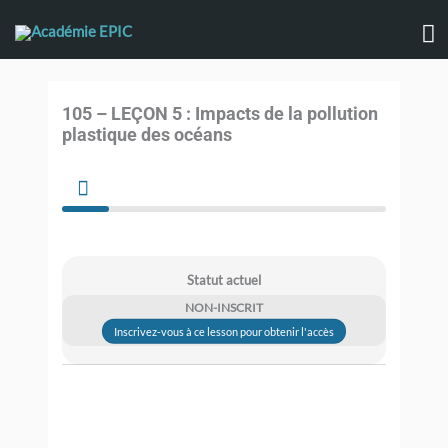
Aller
M
au
contenu
pr
105 – LEÇON 5 : Impacts de la pollution
plastique des océans
Statut actuel
NON-INSCRIT
Inscrivez-vous à ce lesson pour obtenir l'accès