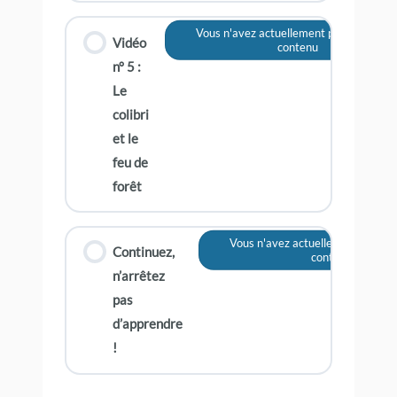
Vous n'avez actuellement pas accès à c
Vidéo
contenu
n° 5 :
Le
colibri
et le
feu de
forêt
Vous n'avez actuellement pas acc
Continuez,
contenu
n’arrêtez
pas
d’apprendre
!