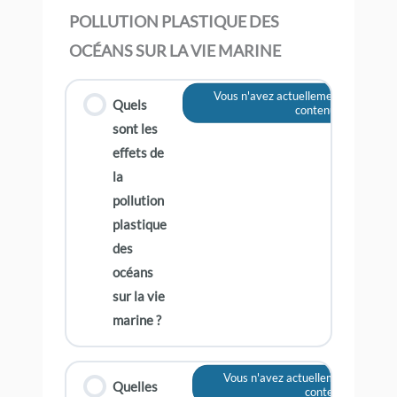
POLLUTION PLASTIQUE DES
OCÉANS SUR LA VIE MARINE
Vous n'avez actuellement pas accès 
Quels
contenu
sont les
effets de
la
pollution
plastique
des
océans
sur la vie
marine ?
Vous n'avez actuellement pas accè
Quelles
contenu