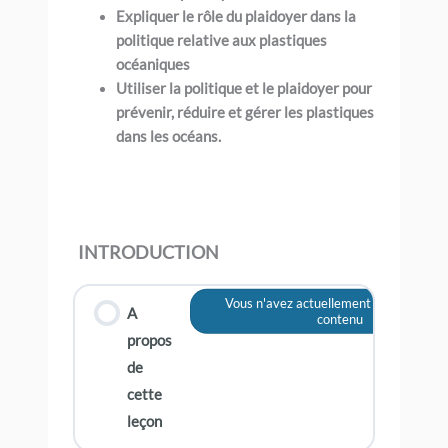
Expliquer le rôle du plaidoyer dans la
politique relative aux plastiques
océaniques
Utiliser la politique et le plaidoyer pour
prévenir, réduire et gérer les plastiques
dans les océans.
INTRODUCTION
Vous n'avez actuellement pas accès à 
A
contenu
propos
de
cette
leçon