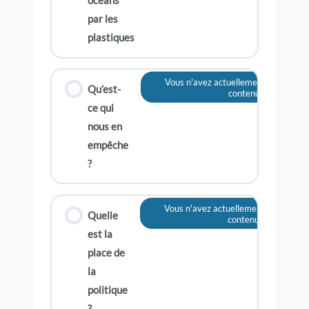
océans
par les
plastiques
Vous n'avez actuellement pas accès 
Qu’est-
contenu
ce qui
nous en
empêche
?
Vous n'avez actuellement pas accès 
Quelle
contenu
est la
place de
la
politique
?