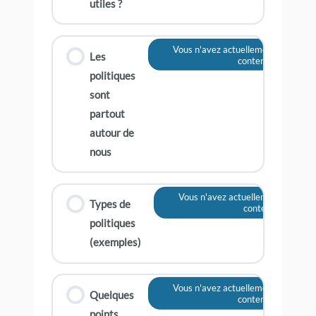
utiles ?
Vous n'avez actuellement pas accès
Les
contenu
politiques
sont
partout
autour de
nous
Vous n'avez actuellement pas accè
Types de
contenu
politiques
(exemples)
Vous n'avez actuellement pas accès
Quelques
contenu
points