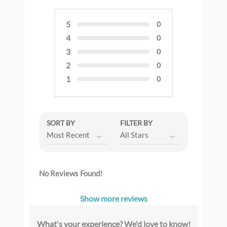
5
0
4
0
3
0
2
0
1
0
SORT BY
FILTER BY
No Reviews Found!
Show more reviews
What's your experience? We'd love to know!