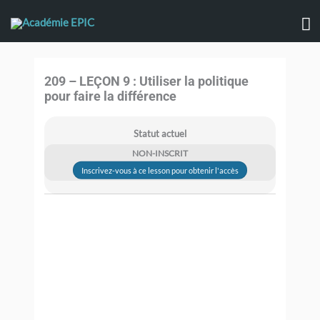
Aller
M
au
contenu
pr
209 – LEÇON 9 : Utiliser la politique
pour faire la différence
Statut actuel
NON-INSCRIT
Inscrivez-vous à ce lesson pour obtenir l'accès