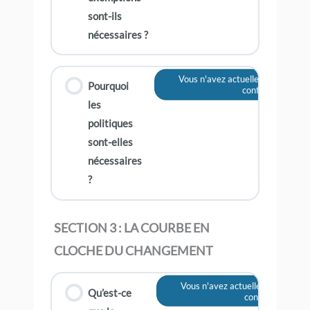
sont-ils
nécessaires ?
Vous n'avez actuellement pas acc
Pourquoi
contenu
les
politiques
sont-elles
nécessaires
?
SECTION 3 : LA COURBE EN
CLOCHE DU CHANGEMENT
Vous n'avez actuellement pas ac
Qu’est-ce
contenu