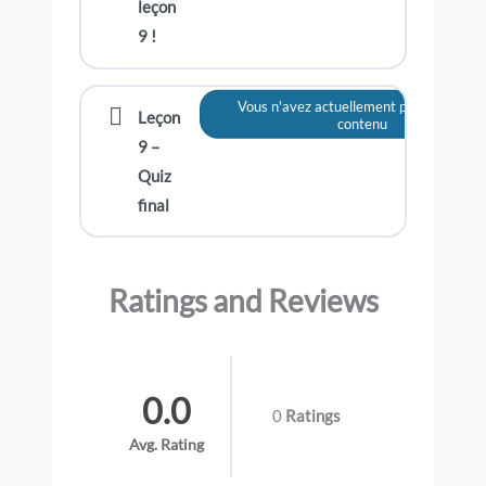
leçon
9 !
Vous n'avez actuellement pas accès à c
Leçon
contenu
9 –
Quiz
final
Ratings and Reviews
0.0
0
Ratings
Avg. Rating