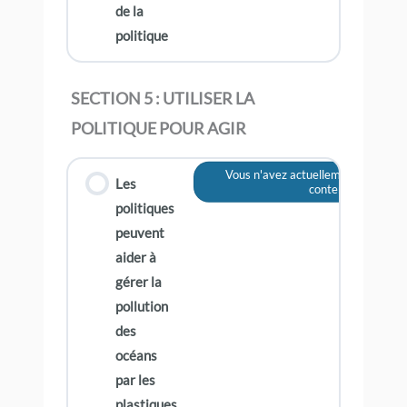
de la
politique
SECTION 5 : UTILISER LA
POLITIQUE POUR AGIR
Vous n'avez actuellement pas accè
Les
contenu
politiques
peuvent
aider à
gérer la
pollution
des
océans
par les
plastiques