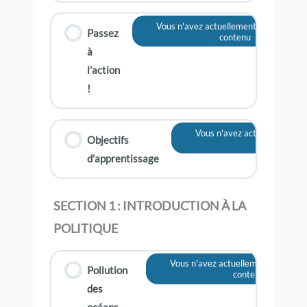
Vous n'avez actuellement pas accès à 
Passez
contenu
à
l’action
!
Vous n'avez actuellement pa
Objectifs
contenu
d’apprentissage
SECTION 1 : INTRODUCTION À LA
POLITIQUE
Vous n'avez actuellement pas accè
Pollution
contenu
des