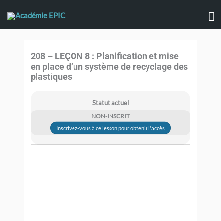
Aller
M
au
contenu
pr
208 – LEÇON 8 : Planification et mise
en place d’un système de recyclage des
plastiques
Statut actuel
NON-INSCRIT
Inscrivez-vous à ce lesson pour obtenir l'accès