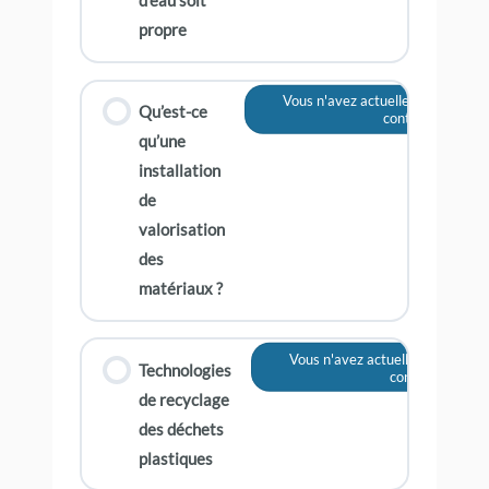
d’eau soit
propre
Vous n'avez actuellement pas acc
Qu’est-ce
contenu
qu’une
installation
de
valorisation
des
matériaux ?
Vous n'avez actuellement pas ac
Technologies
contenu
de recyclage
des déchets
plastiques