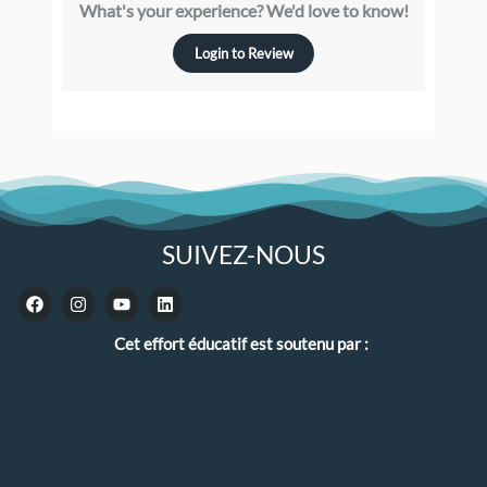
What's your experience? We'd love to know!
Login to Review
SUIVEZ-NOUS
F
I
Y
L
a
n
o
i
c
s
u
n
Cet effort éducatif est soutenu par :
e
t
t
k
b
a
u
e
o
g
b
d
o
r
e
i
k
a
n
m