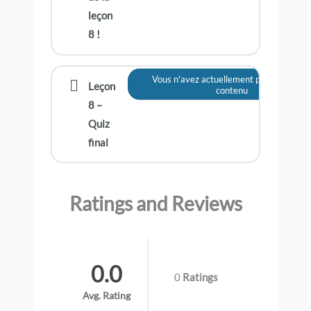
leçon
8 !
Vous n'avez actuellement pas accès à c
Leçon
contenu
8 –
Quiz
final
Ratings and Reviews
0.0
0
Ratings
Avg. Rating