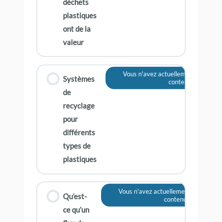
déchets
plastiques
ont de la
valeur
Vous n'avez actuellement pas accè
Systèmes
contenu
de
recyclage
pour
différents
types de
plastiques
Vous n'avez actuellement pas accès 
Qu’est-
contenu
ce qu’un