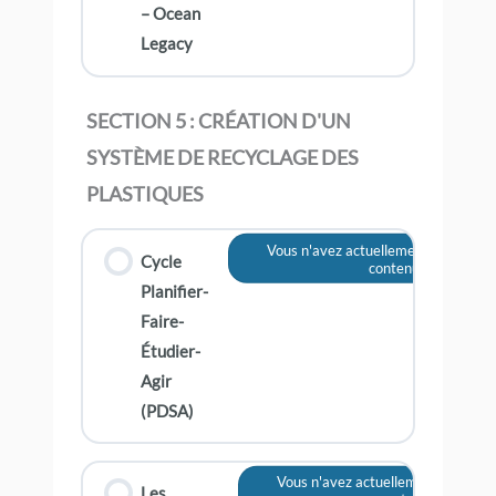
– Ocean
Legacy
SECTION 5 : CRÉATION D'UN
SYSTÈME DE RECYCLAGE DES
PLASTIQUES
Vous n'avez actuellement pas accès 
Cycle
contenu
Planifier-
Faire-
Étudier-
Agir
(PDSA)
Vous n'avez actuellement pas accè
Les