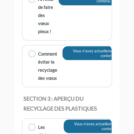
contenu
de faire
des
vœux
pieux !
Vous n'avez actuellement pas accès
Comment
contenu
éviter le
recyclage
des vœux
SECTION 3 : APERÇU DU
RECYCLAGE DES PLASTIQUES
Vous n'avez actuellement pas accè
Les
contenu