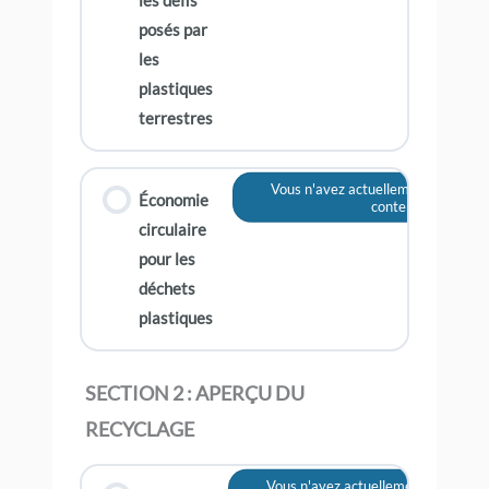
les défis
posés par
les
plastiques
terrestres
Vous n'avez actuellement pas accè
Économie
contenu
circulaire
pour les
déchets
plastiques
SECTION 2 : APERÇU DU
RECYCLAGE
Vous n'avez actuellement pas accès