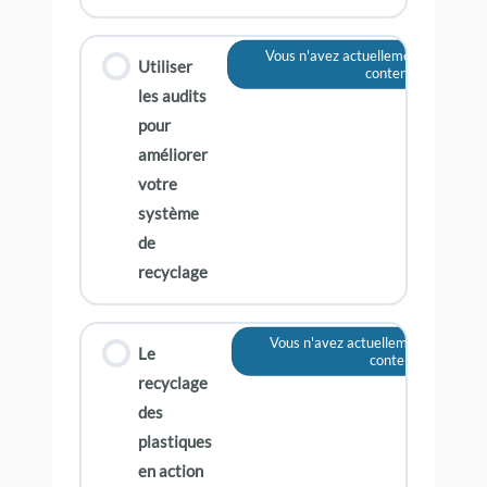
Vous n'avez actuellement pas accès
Utiliser
contenu
les audits
pour
améliorer
votre
système
de
recyclage
Vous n'avez actuellement pas accè
Le
contenu
recyclage
des
plastiques
en action