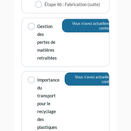
Étape 4b : Fabrication (suite)
Vous n'avez actuellement pas accès
Gestion
contenu
des
pertes de
matières
retraitées
Vous n'avez actuellement pas acc
Importance
contenu
du
transport
pour le
recyclage
des
plastiques