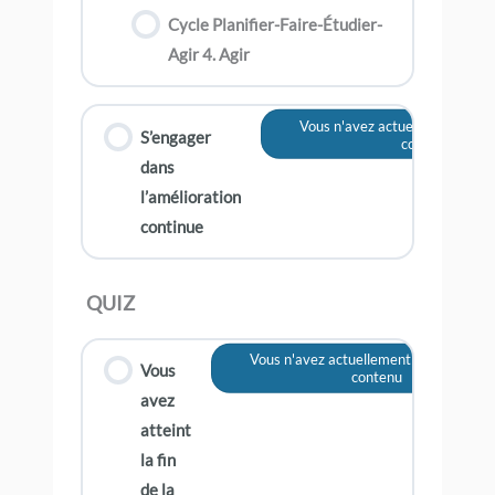
Cycle Planifier-Faire-Étudier-
Agir 4. Agir
Vous n'avez actuellement pas 
S’engager
contenu
dans
l’amélioration
continue
QUIZ
Vous n'avez actuellement pas accès à 
Vous
contenu
avez
atteint
la fin
de la