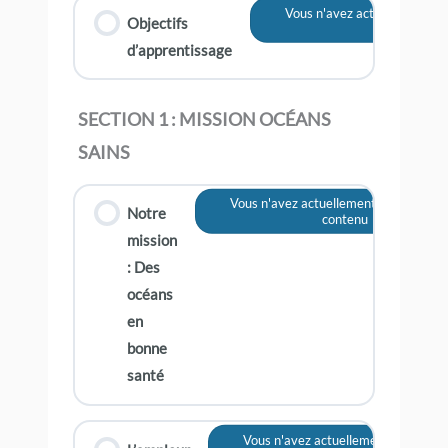
Vous n'avez actuellement pa
Objectifs
contenu
d’apprentissage
SECTION 1 : MISSION OCÉANS
SAINS
Vous n'avez actuellement pas accès à
Notre
contenu
mission
: Des
océans
en
bonne
santé
Vous n'avez actuellement pas accès