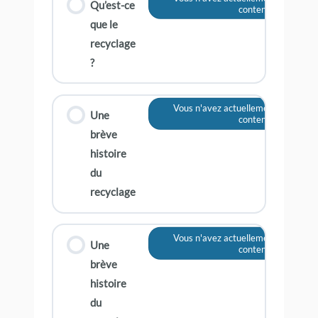
Qu’est-ce
contenu
que le
recyclage
?
Vous n'avez actuellement pas accès
Une
contenu
brève
histoire
du
recyclage
Vous n'avez actuellement pas accès
Une
contenu
brève
histoire
du