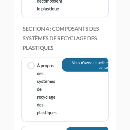
décomposent
le plastique
SECTION 4 : COMPOSANTS DES
SYSTÈMES DE RECYCLAGE DES
PLASTIQUES
Vous n'avez actuellement pas accè
À propos
contenu
des
systèmes
de
recyclage
des
plastiques