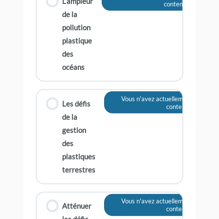
L’ampleur
contenu
de la
pollution
plastique
des
océans
Vous n'avez actuellement pas accè
Les défis
contenu
de la
gestion
des
plastiques
terrestres
Vous n'avez actuellement pas accè
Atténuer
contenu