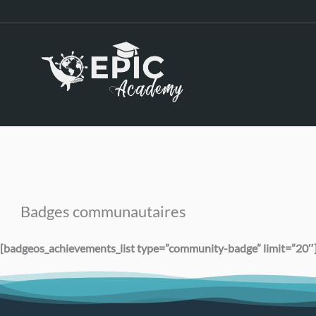
Aller
au
contenu
Badges communautaires
[badgeos_achievements_list type=”community-badge” limit=”20″